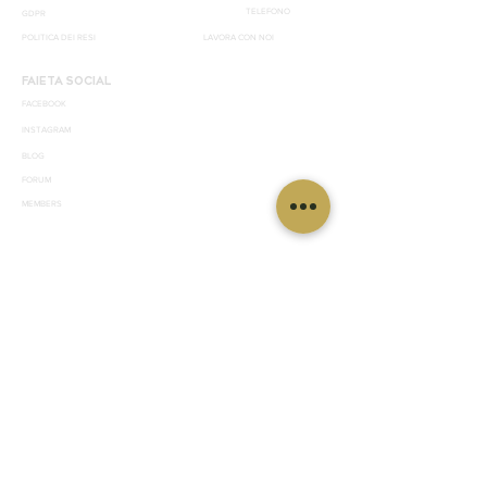
TELEFONO
GDPR
POLITICA DEI RESI
LAVORA CON NOI
FAIETA SOCIAL
FACEBOOK
INSTAGRAM
BLOG
FORUM
MEMBERS
©2019 by effegrafica.89