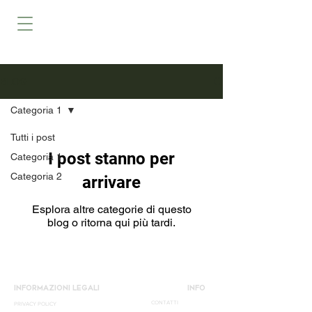
BLOG
Categoria 1
Tutti i post
I post stanno per
Categoria 1
Categoria 2
arrivare
Esplora altre categorie di questo
blog o ritorna qui più tardi.
INFORMAZIONI LEGALI
INFO
CONTATTI
PRIVACY POLICY